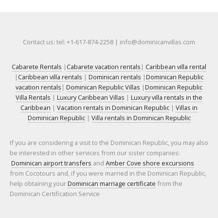
Contact us: tel: +1-617-874-2258 | info@dominicanvillas.com
Cabarete Rentals
|
Cabarete vacation rentals
|
Caribbean villa rental
|
Caribbean villa rentals
|
Dominican rentals
|
Dominican Republic
vacation rentals
|
Dominican Republic Villas
|
Dominican Republic
Villa Rentals
|
Luxury Caribbean Villas
|
Luxury villa rentals in the
Caribbean
|
Vacation rentals in Dominican Republic
|
Villas in
Dominican Republic
|
Villa rentals in Dominican Republic
If you are considering a visit to the Dominican Republic, you may also
be interested in other services from our sister companies:
Dominican airport transfers
and
Amber Cove shore excursions
from Cocotours and, if you were married in the Dominican Republic,
help obtaining your
Dominican marriage certificate
from the
Dominican Certification Service